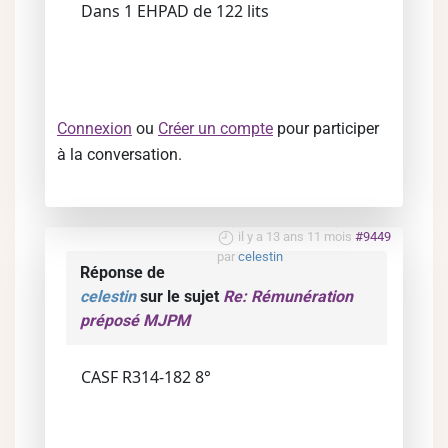
Dans 1 EHPAD de 122 lits
Connexion
ou
Créer un compte
pour participer
à la conversation.
il y a 13 ans 11 mois
#9449
par
celestin
Réponse de
celestin
sur le sujet
Re: Rémunération
préposé MJPM
CASF R314-182 8°