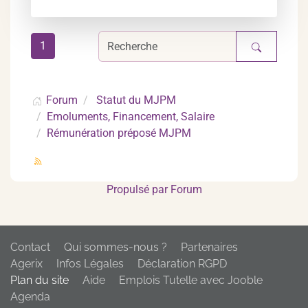
1
Forum
Statut du MJPM
Emoluments, Financement, Salaire
Rémunération préposé MJPM
Propulsé par
Forum
Contact
Qui sommes-nous ?
Partenaires
Agerix
Infos Légales
Déclaration RGPD
Plan du site
Aide
Emplois Tutelle avec Jooble
Agenda