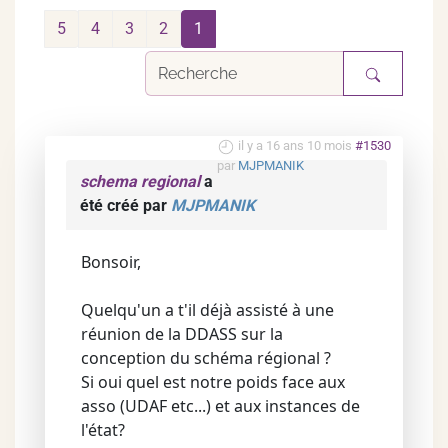
5
4
3
2
1
il y a 16 ans 10 mois
#1530
par
MJPMANIK
schema regional
a
été créé par
MJPMANIK
Bonsoir,
Quelqu'un a t'il déjà assisté à une
réunion de la DDASS sur la
conception du schéma régional ?
Si oui quel est notre poids face aux
asso (UDAF etc...) et aux instances de
l'état?