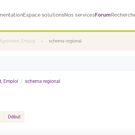
mentation
Espace solutions
Nos services
Forum
Recherch
 Agrément, Emploi
schema regional
, Emploi
schema regional
Début