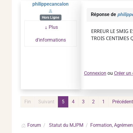
philippecancalon
Réponse de
philip
Hors Ligne
Plus
ERREUR LE SMIG E
TROIS CENTIMES Q
d'informations
Connexion
ou
Créer un
Fin
Suivant
5
4
3
2
1
Précédent
Forum
Statut du MJPM
Formation, Agrément