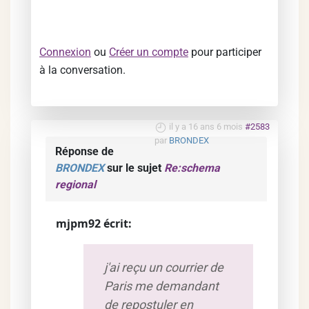
Connexion
ou
Créer un compte
pour participer
à la conversation.
il y a 16 ans 6 mois
#2583
par
BRONDEX
Réponse de
BRONDEX
sur le sujet
Re:schema
regional
mjpm92 écrit:
j'ai reçu un courrier de
Paris me demandant
de repostuler en