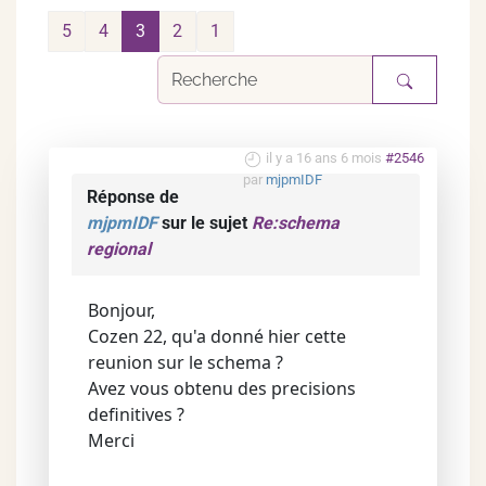
5
4
3
2
1
il y a 16 ans 6 mois
#2546
par
mjpmIDF
Réponse de
mjpmIDF
sur le sujet
Re:schema
regional
Bonjour,
Cozen 22, qu'a donné hier cette
reunion sur le schema ?
Avez vous obtenu des precisions
definitives ?
Merci