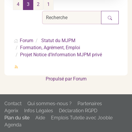
4
3
2
1
Forum
Statut du MJPM
Formation, Agrément, Emploi
Projet Notice d'Information MJPM privé
Propulsé par
Forum
Contact
Qui sommes-nous ?
Partenaires
Agerix
Infos Légales
Déclaration RGPD
Plan du site
Aide
Emplois Tutelle avec Jooble
Agenda