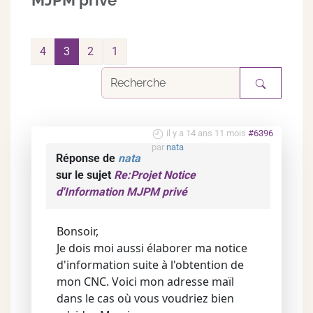
MJPM privé
4
3
2
1
il y a 14 ans 11 mois
#6396
par
nata
Réponse de
nata
sur le sujet
Re:Projet Notice
d'Information MJPM privé
Bonsoir,
Je dois moi aussi élaborer ma notice
d'information suite à l'obtention de
mon CNC. Voici mon adresse maïl
dans le cas où vous voudriez bien