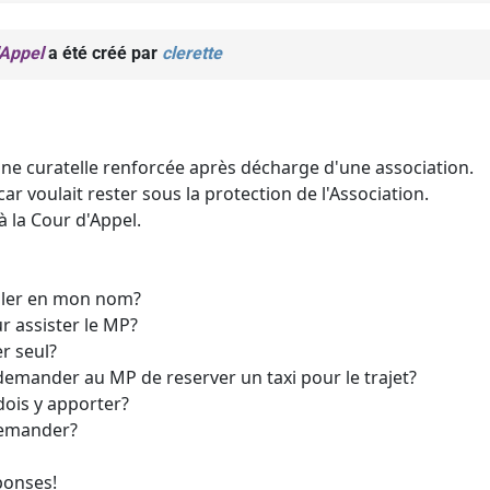
'Appel
a été créé par
clerette
'une curatelle renforcée après décharge d'une association.
car voulait rester sous la protection de l'Association.
à la Cour d'Appel.
 aller en mon nom?
ur assister le MP?
er seul?
 je demander au MP de reserver un taxi pour le trajet?
ois y apporter?
demander?
ponses!