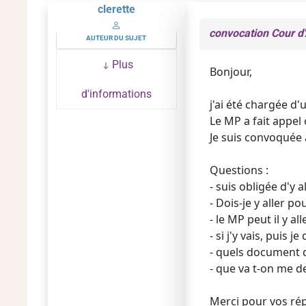
clerette
convocation Cour d
AUTEUR DU SUJET
Plus
Bonjour,
d'informations
j'ai été chargée d
Le MP a fait appel 
Je suis convoquée 
Questions :
- suis obligée d'y
- Dois-je y aller po
- le MP peut il y all
- si j'y vais, puis
- quels document d
- que va t-on me 
Merci pour vos ré