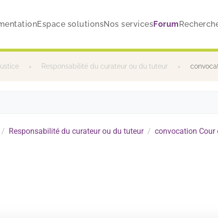
mentation
Espace solutions
Nos services
Forum
Recherch
justice
Responsabilité du curateur ou du tuteur
convocat
Responsabilité du curateur ou du tuteur
convocation Cour 