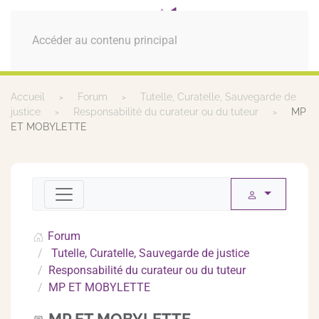
MENU
Accéder au contenu principal
Accueil
Forum
Tutelle, Curatelle, Sauvegarde de
justice
Responsabilité du curateur ou du tuteur
MP
ET MOBYLETTE
Forum
Tutelle, Curatelle, Sauvegarde de justice
Responsabilité du curateur ou du tuteur
MP ET MOBYLETTE