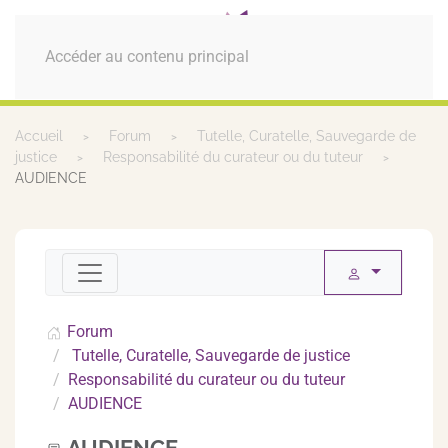
MENU
Accéder au contenu principal
Accueil
Forum
Tutelle, Curatelle, Sauvegarde de
justice
Responsabilité du curateur ou du tuteur
AUDIENCE
Forum
Tutelle, Curatelle, Sauvegarde de justice
Responsabilité du curateur ou du tuteur
AUDIENCE