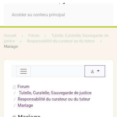
MENU
Accéder au contenu principal
Accueil
Forum
Tutelle, Curatelle, Sauvegarde de
justice
Responsabilité du curateur ou du tuteur
Mariage
Forum
Tutelle, Curatelle, Sauvegarde de justice
Responsabilité du curateur ou du tuteur
Mariage