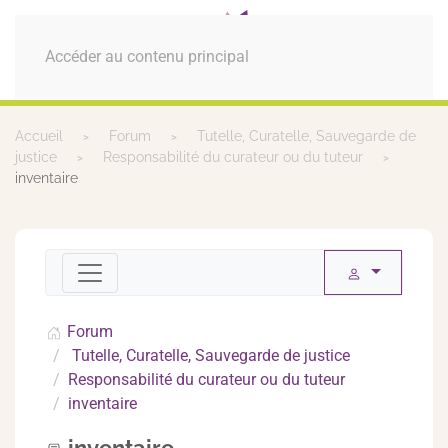
MENU
Accéder au contenu principal
Accueil
Forum
Tutelle, Curatelle, Sauvegarde de
justice
Responsabilité du curateur ou du tuteur
inventaire
Forum
Tutelle, Curatelle, Sauvegarde de justice
Responsabilité du curateur ou du tuteur
inventaire