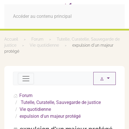
MENU
Accéder au contenu principal
Accueil
Forum
Tutelle, Curatelle, Sauvegarde de
justice
Vie quotidienne
expulsion d'un majeur
protégé
Forum
Tutelle, Curatelle, Sauvegarde de justice
Vie quotidienne
expulsion d'un majeur protégé