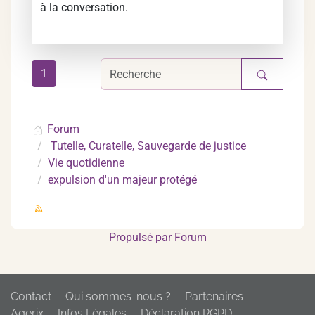
à la conversation.
1
Forum
Tutelle, Curatelle, Sauvegarde de justice
Vie quotidienne
expulsion d'un majeur protégé
Propulsé par
Forum
Contact
Qui sommes-nous ?
Partenaires
Agerix
Infos Légales
Déclaration RGPD