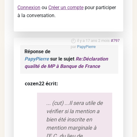
Connexion
ou
Créer un compte
pour participer
à la conversation.
il y a 17 ans 2 mois
#797
par
PapyPierre
Réponse de
PapyPierre
sur le sujet
Re:Déclaration
qualité de MP à Banque de France
cozen22 écrit:
... (cut) ...Il sera utile de
vérifier si la mention a
bien été inscrite en
mention marginale à
l'E.C. du lieu de