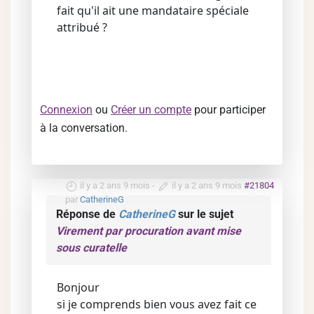
fait qu'il ait une mandataire spéciale
attribué ?
Connexion
ou
Créer un compte
pour participer
à la conversation.
il y a 2 ans 9 mois
-
il y a 2 ans 9 mois
#21804
par
CatherineG
Réponse de
CatherineG
sur le sujet
Virement par procuration avant mise
sous curatelle
Bonjour
si je comprends bien vous avez fait ce