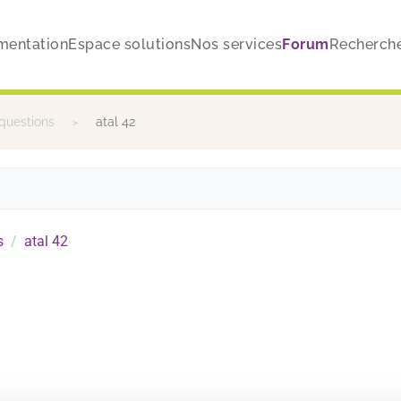
mentation
Espace solutions
Nos services
Forum
Recherch
questions
atal 42
s
atal 42