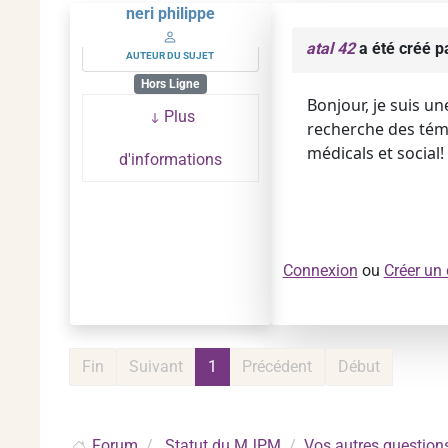
neri philippe
atal 42
a été créé p
AUTEUR DU SUJET
Hors Ligne
Bonjour, je suis un
Plus
recherche des tém
médicals et social
d'informations
Connexion
ou
Créer un
Fin
Suivant
1
Précédent
Début
Forum
Statut du MJPM
Vos autres question