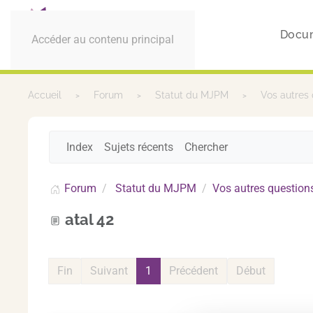
Docu
Accéder au contenu principal
Accueil
Forum
Statut du MJPM
Vos autres 
Index
Sujets récents
Chercher
Forum
Statut du MJPM
Vos autres question
atal 42
Fin
Suivant
1
Précédent
Début