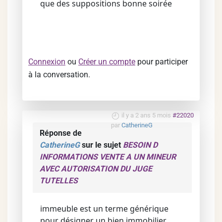
que des suppositions bonne soirée
Connexion
ou
Créer un compte
pour participer
à la conversation.
il y a 2 ans 5 mois
#22020
par
CatherineG
Réponse de
CatherineG
sur le sujet
BESOIN D
INFORMATIONS VENTE A UN MINEUR
AVEC AUTORISATION DU JUGE
TUTELLES
immeuble est un terme générique
pour désigner un bien immobilier