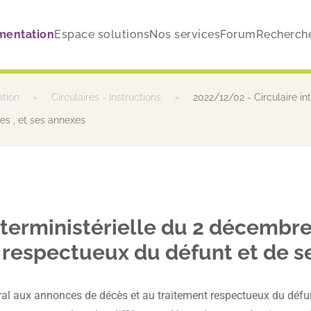
mentation
Espace solutions
Nos services
Forum
Recherch
ation
Circulaires - Instructions
2022/12/02 - Circulaire in
es , et ses annexes
nterministérielle du 2 décembre
 respectueux du défunt et de se
énéral aux annonces de décès et au traitement respectueux du déf