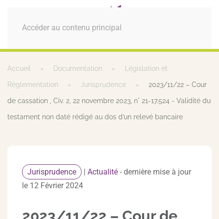
MENU
Accéder au contenu principal
Accueil
Documentation
Législation et
Réglementation
Jurisprudence
2023/11/22 – Cour
de cassation , Civ. 2, 22 novembre 2023, n° 21-17.524 - Validité du
testament non daté rédigé au dos d’un relevé bancaire
Jurisprudence
|
Actualité
- dernière mise à jour
le 12 Février 2024
2023/11/22 – Cour de