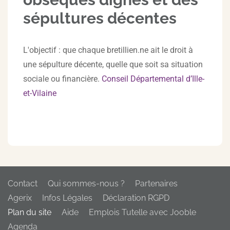
sépultures décentes
L'objectif : que chaque bretillien.ne ait le droit à
une sépulture décente, quelle que soit sa situation
sociale ou financière.
Conseil Départemental d’Ille-
et-Vilaine
Contact
Qui sommes-nous ?
Partenaires
Agerix
Infos Légales
Déclaration RGPD
Plan du site
Aide
Emplois Tutelle avec Jooble
Agenda