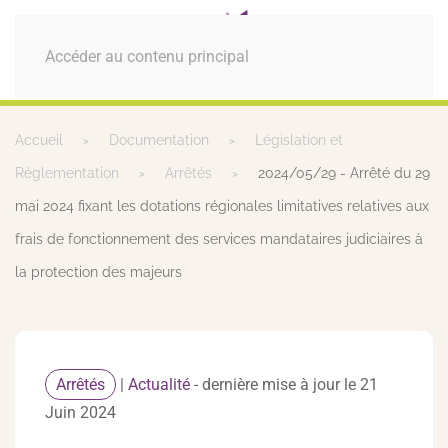
MENU
Accéder au contenu principal
Accueil
Documentation
Législation et
Réglementation
Arrêtés
2024/05/29 - Arrêté du 29
mai 2024 fixant les dotations régionales limitatives relatives aux
frais de fonctionnement des services mandataires judiciaires à
la protection des majeurs
Arrêtés
|
Actualité
- dernière mise à jour le 21
Juin 2024