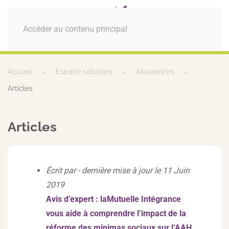
MENU
Accéder au contenu principal
Accueil
Espace solutions
Assurances
Articles
Articles
Écrit par - dernière mise à jour le 11 Juin
2019
Avis d’expert : laMutuelle Intégrance
vous aide à comprendre l’impact de la
réforme des minimas sociaux sur l’AAH