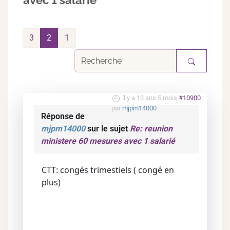
avec 1 salarié
3
2
1
il y a 13 ans 5 mois
#10900
par
mjpm14000
Réponse de
mjpm14000
sur le sujet
Re: reunion
ministere 60 mesures avec 1 salarié
CTT: congés trimestiels ( congé en
plus)