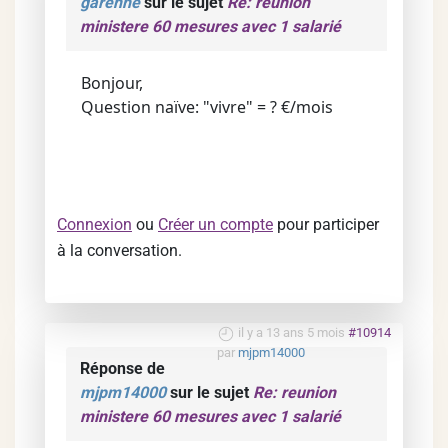
garenne
sur le sujet
Re: reunion
ministere 60 mesures avec 1 salarié
Bonjour,
Question naïve: "vivre" = ? €/mois
Connexion
ou
Créer un compte
pour participer
à la conversation.
il y a 13 ans 5 mois
#10914
par
mjpm14000
Réponse de
mjpm14000
sur le sujet
Re: reunion
ministere 60 mesures avec 1 salarié