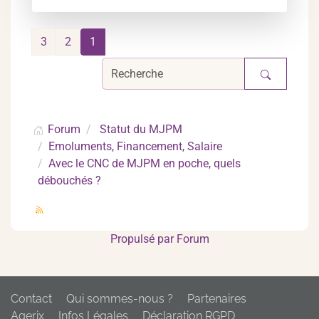
3
2
1
Forum
Statut du MJPM
Emoluments, Financement, Salaire
Avec le CNC de MJPM en poche, quels
débouchés ?
Propulsé par
Forum
Contact
Qui sommes-nous ?
Partenaires
Agerix
Infos Légales
Déclaration RGPD