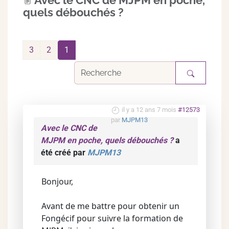
Avec le CNC de MJPM en poche,
quels débouchés ?
3
2
1
il y a 12 ans 7 mois
#12573
par
MJPM13
Avec le CNC de
MJPM en poche, quels débouchés ?
a
été créé par
MJPM13
Bonjour,
Avant de me battre pour obtenir un
Fongécif pour suivre la formation de