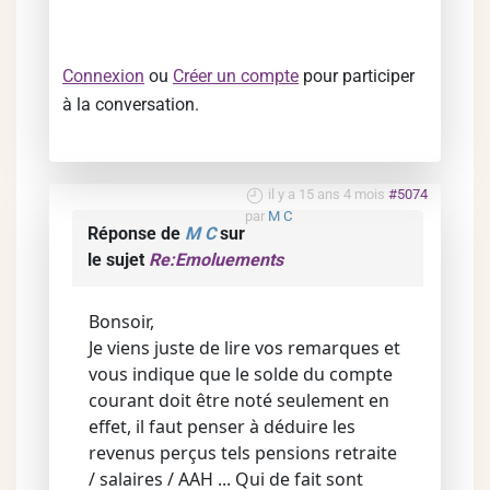
Connexion
ou
Créer un compte
pour participer
à la conversation.
il y a 15 ans 4 mois
#5074
par
M C
Réponse de
M C
sur
le sujet
Re:Emoluements
Bonsoir,
Je viens juste de lire vos remarques et
vous indique que le solde du compte
courant doit être noté seulement en
effet, il faut penser à déduire les
revenus perçus tels pensions retraite
/ salaires / AAH ... Qui de fait sont