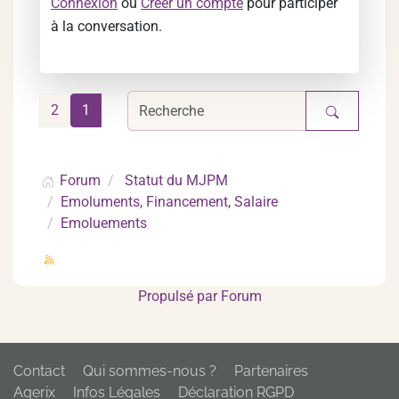
Connexion
ou
Créer un compte
pour participer
à la conversation.
2
1
Forum
Statut du MJPM
Emoluments, Financement, Salaire
Emoluements
Propulsé par
Forum
Contact
Qui sommes-nous ?
Partenaires
Agerix
Infos Légales
Déclaration RGPD