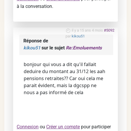
à la conversation.
il y a 15 ans 4 mois
#5092
par
kikou51
Réponse de
kikou51
sur le sujet
Re:Emoluements
bonjour qui vous a dit qu'il fallait
deduire du montant au 31/12 les aah
pensions retraites?? Car oui cela me
parait évident, mais la dgcspp ne
nous a pas informé de cela
Connexion
ou
Créer un compte
pour participer