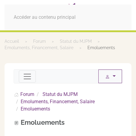
MENU
Accéder au contenu principal
Accueil
Forum
Statut du MJPM
Emoluments, Financement, Salaire
Emoluements
Forum
Statut du MJPM
Emoluments, Financement, Salaire
Emoluements
Emoluements