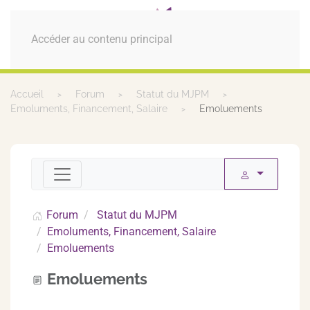
MENU
Accéder au contenu principal
Accueil
Forum
Statut du MJPM
Emoluments, Financement, Salaire
Emoluements
Forum
Statut du MJPM
Emoluments, Financement, Salaire
Emoluements
Emoluements