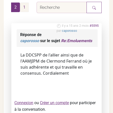
2
1
il y a 15 ans 2 mois
#5595
par
caporosso
Réponse de
caporosso
sur le sujet
Re:Emoluements
La DDCSPP de l'allier ainsi que de
l'AAMJIPM de Clermond Ferrand où je
suis adhérente et qui travaille en
consensus. Cordialement
Connexion
ou
Créer un compte
pour participer
à la conversation.