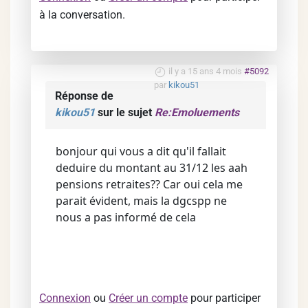
à la conversation.
il y a 15 ans 4 mois
#5092
par
kikou51
Réponse de
kikou51
sur le sujet
Re:Emoluements
bonjour qui vous a dit qu'il fallait
deduire du montant au 31/12 les aah
pensions retraites?? Car oui cela me
parait évident, mais la dgcspp ne
nous a pas informé de cela
Connexion
ou
Créer un compte
pour participer