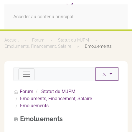
MENU
Accéder au contenu principal
Accueil
Forum
Statut du MJPM
Emoluments, Financement, Salaire
Emoluements
Forum
Statut du MJPM
Emoluments, Financement, Salaire
Emoluements
Emoluements