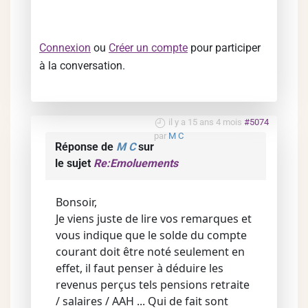
Connexion
ou
Créer un compte
pour participer
à la conversation.
il y a 15 ans 4 mois
#5074
par
M C
Réponse de
M C
sur
le sujet
Re:Emoluements
Bonsoir,
Je viens juste de lire vos remarques et
vous indique que le solde du compte
courant doit être noté seulement en
effet, il faut penser à déduire les
revenus perçus tels pensions retraite
/ salaires / AAH ... Qui de fait sont