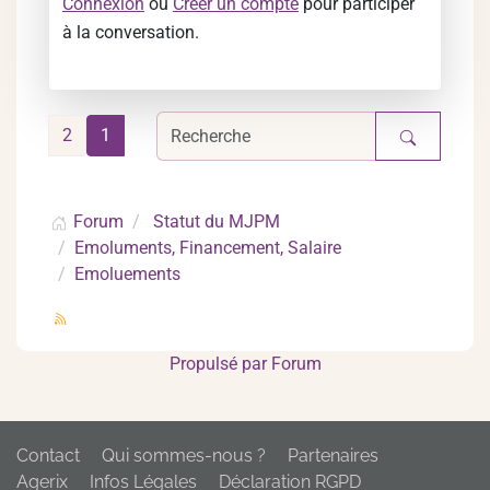
Connexion
ou
Créer un compte
pour participer
à la conversation.
2
1
Forum
Statut du MJPM
Emoluments, Financement, Salaire
Emoluements
Propulsé par
Forum
Contact
Qui sommes-nous ?
Partenaires
Agerix
Infos Légales
Déclaration RGPD