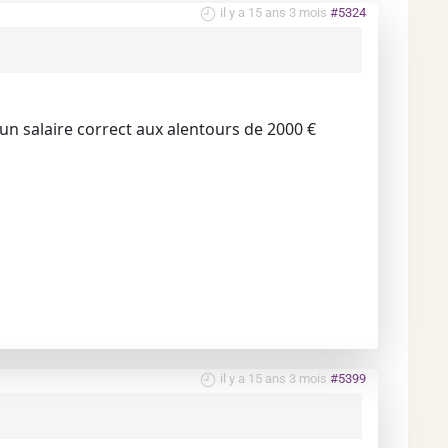
il y a 15 ans 3 mois
#5324
 un salaire correct aux alentours de 2000 €
il y a 15 ans 3 mois
#5399