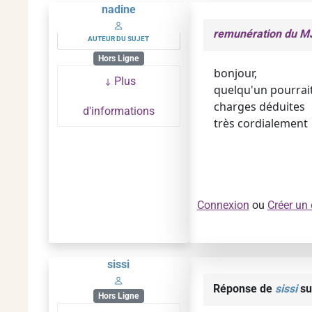
nadine
remunération du M
AUTEUR DU SUJET
Hors Ligne
bonjour,
Plus
quelqu'un pourrait
charges déduites
d'informations
très cordialement
Connexion
ou
Créer un
sissi
Réponse de
sissi
su
Hors Ligne