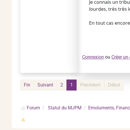
Je connais un trib
lourdes, très très 
En tout cas encore
Connexion
ou
Créer un
Fin
Suivant
2
1
Précédent
Début
Forum
Statut du MJPM
Emoluments, Financ