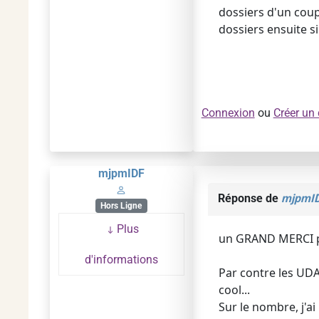
dossiers d'un cou
dossiers ensuite s
Connexion
ou
Créer un
mjpmIDF
Réponse de
mjpmI
Hors Ligne
Plus
un GRAND MERCI p
d'informations
Par contre les UDAF
cool...
Sur le nombre, j'a