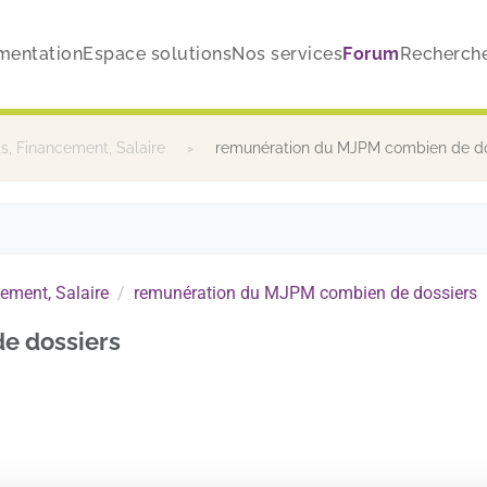
mentation
Espace solutions
Nos services
Forum
Recherch
, Financement, Salaire
remunération du MJPM combien de do
ement, Salaire
remunération du MJPM combien de dossiers
e dossiers