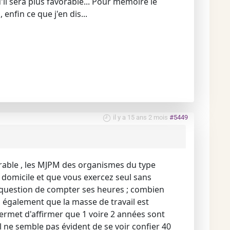
u'il sera plus favorable... Pour mémoire le
nfin ce que j'en dis...
il y a 15 ans 2 mois
#5449
érable , les MJPM des organismes du type
 domicile et que vous exercez seul sans
us question de compter ses heures ; combien
 également que la masse de travail est
permet d'affirmer que 1 voire 2 années sont
l ne semble pas évident de se voir confier 40