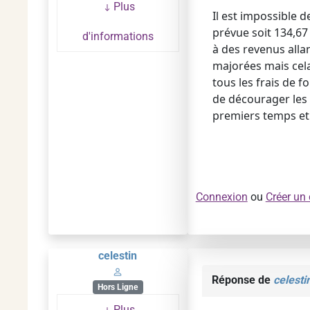
Plus
Il est impossible
prévue soit 134,67
d'informations
à des revenus allan
majorées mais cela
tous les frais de f
de décourager les 
premiers temps et 
Connexion
ou
Créer un
celestin
Réponse de
celesti
Hors Ligne
Plus