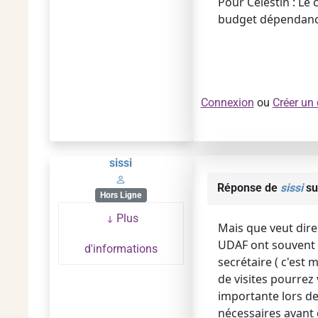
Pour Celestin : Le 
budget dépendance 
Connexion
ou
Créer un
sissi
Réponse de
sissi
su
Hors Ligne
Plus
Mais que veut dire
UDAF ont souvent b
d'informations
secrétaire ( c'est
de visites pourrez
importante lors de
nécessaires avant 