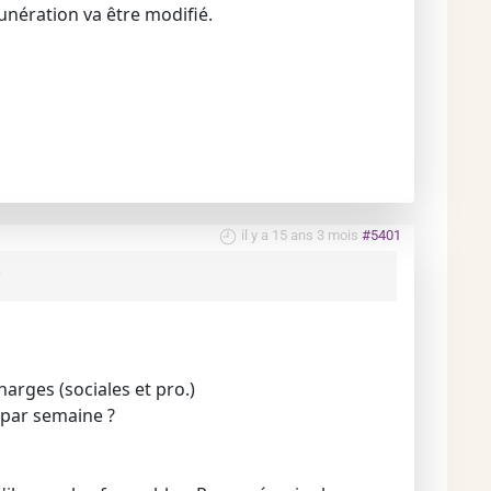
unération va être modifié.
il y a 15 ans 3 mois
#5401
arges (sociales et pro.)
h par semaine ?