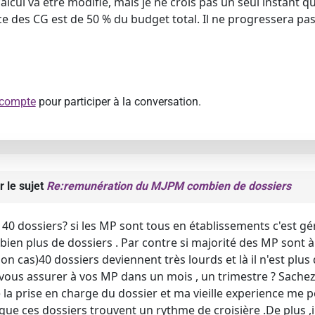
calcul va être modifié, mais je ne crois pas un seul instant q
des CG est de 50 % du budget total. Il ne progressera pas, e
 compte
pour participer à la conversation.
r le sujet
Re:remunération du MJPM combien de dossiers
 40 dossiers? si les MP sont tous en établissements c'est g
ien plus de dossiers . Par contre si majorité des MP sont à
 mon cas)40 dossiers deviennent très lourds et là il n'est pl
 vous assurer à vos MP dans un mois , un trimestre ? Sachez
 la prise en charge du dossier et ma vieille experience me 
que ces dossiers trouvent un rythme de croisière .De plus ,i