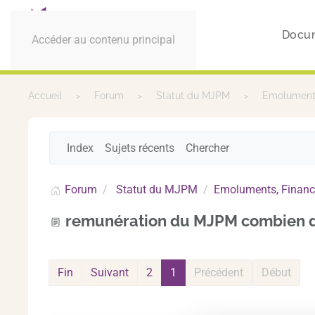
Docu
Accéder au contenu principal
Accueil
Forum
Statut du MJPM
Emoluments
Index
Sujets récents
Chercher
Forum
Statut du MJPM
Emoluments, Financ
remunération du MJPM combien d
Fin
Suivant
2
1
Précédent
Début