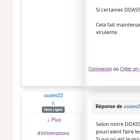
Si certaines DDASS 
Cela fait maintenan
virulente.
Connexion
ou
Créer un
cozen22
Réponse de
cozen2
Hors Ligne
Plus
Selon notre DDASS 
pourraient faire le
d'informations
Si oui où est le pr