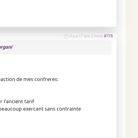
il y a 17 ans 2 mois
#775
organi
éaction de mes confreres:
 l'ancient tarif
l, beaucoup exercant sans contrainte