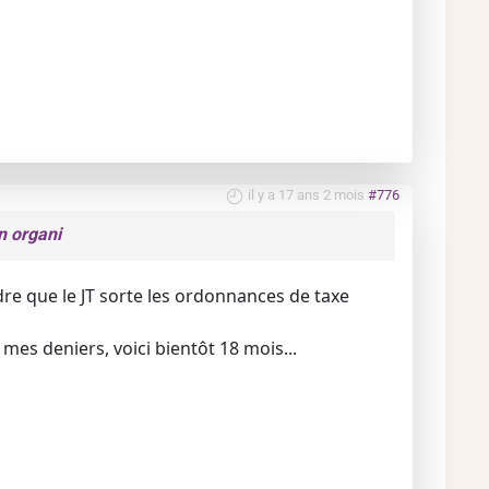
il y a 17 ans 2 mois
#776
n organi
dre que le JT sorte les ordonnances de taxe
es deniers, voici bientôt 18 mois...