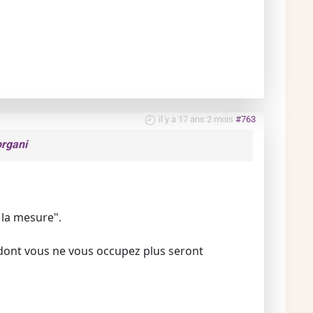
il y a 17 ans 2 mois
#763
organi
 la mesure".
 dont vous ne vous occupez plus seront