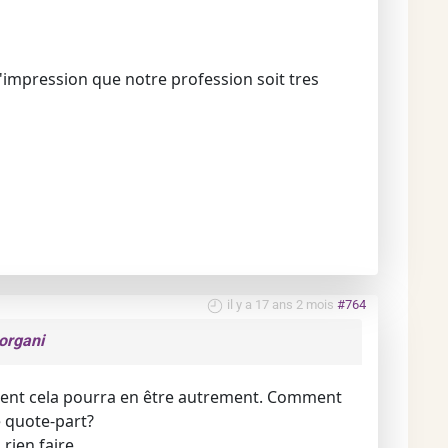
 l'impression que notre profession soit tres
il y a 17 ans 2 mois
#764
organi
mment cela pourra en être autrement. Comment
e quote-part?
rien faire.