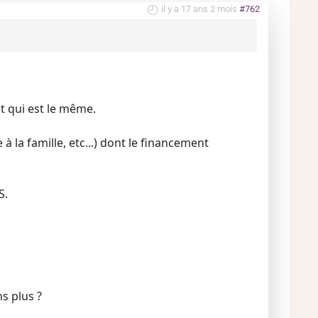
il y a 17 ans 2 mois
#762
et qui est le même.
 la famille, etc...) dont le financement
S.
s plus ?