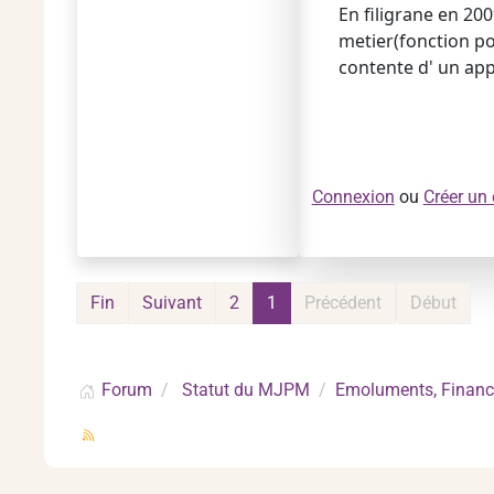
En filigrane en 20
metier(fonction po
contente d' un app
Connexion
ou
Créer un
Fin
Suivant
2
1
Précédent
Début
Forum
Statut du MJPM
Emoluments, Financ