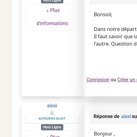
Hors Ligne
Plus
Bonsoir,
d'informations
Dans notre départe
Il faut savoir que 
l'autre. Question d
Connexion
ou
Créer un
sissi
Réponse de
sissi
su
AUTEUR DU SUJET
Hors Ligne
Bonjour ,