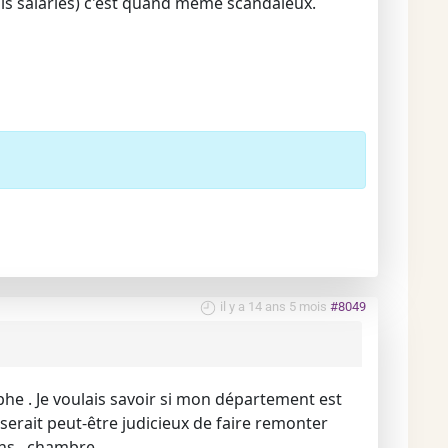
is salariés) c'est quand même scandaleux.
il y a 14 ans 5 mois
#8049
aphe . Je voulais savoir si mon département est
serait peut-être judicieux de faire remonter
ns , chambre .