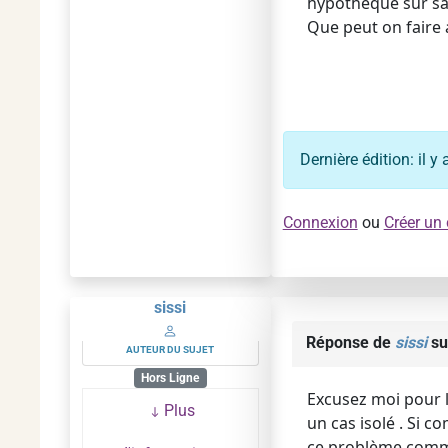
hypothèque sur sa 
Que peut on faire 
Dernière édition: il 
Connexion
ou
Créer un
sissi
Réponse de
sissi
su
AUTEUR DU SUJET
Hors Ligne
Excusez moi pour le
Plus
un cas isolé . Si 
ce problème comme 