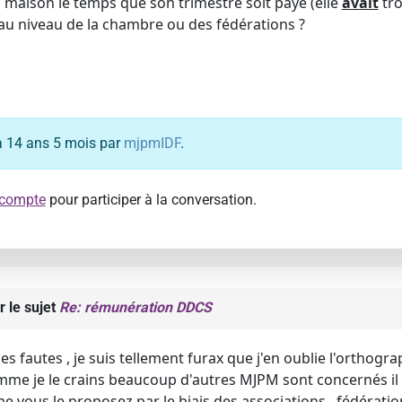
maison le temps que son trimestre soit payé (elle
avait
tro
au niveau de la chambre ou des fédérations ?
y a 14 ans 5 mois par
mjpmIDF
.
 compte
pour participer à la conversation.
r le sujet
Re: rémunération DDCS
s fautes , je suis tellement furax que j'en oublie l'orthogr
comme je le crains beaucoup d'autres MJPM sont concernés il 
vous le proposez par le biais des associations , fédératio