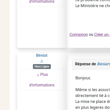
d'informations
Le Ministère ne che
Connexion
ou
Créer un
Béniat
Réponse de
Béniat
s
Hors Ligne
Plus
Bonjour,
d'informations
Même si les associ
directement lié à c
La mise ne place de
en plus legeres don