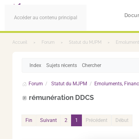
Docu
Accéder au contenu principal
Accueil
Forum
Statut du MJPM
Emoluments
Index
Sujets récents
Chercher
Forum
Statut du MJPM
Emoluments, Financ
rémunération DDCS
Fin
Suivant
2
1
Précédent
Début