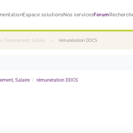
mentation
Espace solutions
Nos services
Forum
Recherch
, Financement, Salaire
rémunération DDCS
ement, Salaire
rémunération DDCS