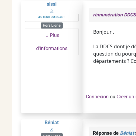
sissi
rémunération DDCS
AUTEUR DU SUJET
Hors Ligne
Bonjour ,
Plus
La DDCS dont je dé
d'informations
question du pourqu
départements ? Col
Connexion
ou
Créer un
Béniat
Réponse de
Béniat
s