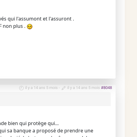
s qui l'assumont et l'assuront .
F non plus .
il y a 14 ans 5 mois
-
il y a 14 ans 5 mois
#8048
de bien qui protège qui...
qui sa banque a proposé de prendre une