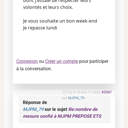
donc j'essaie de respecter leurs
volontés et leurs choix.
Je vous souhaite un bon week-end
Je repasse lundi
Connexion
ou
Créer un compte
pour participer
à la conversation.
il y a 15 ans 11 mois
#3587
par
MJPM_79
Réponse de
MJPM_79
sur le sujet
Re:nombre de
mesure confié à MJPM PREPOSE ETS