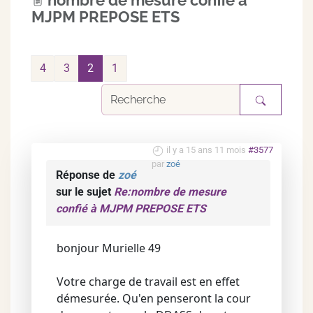
nombre de mesure confié à
MJPM PREPOSE ETS
4
3
2
1
il y a 15 ans 11 mois
#3577
par
zoé
Réponse de
zoé
sur le sujet
Re:nombre de mesure
confié à MJPM PREPOSE ETS
bonjour Murielle 49
Votre charge de travail est en effet
démesurée. Qu'en penseront la cour