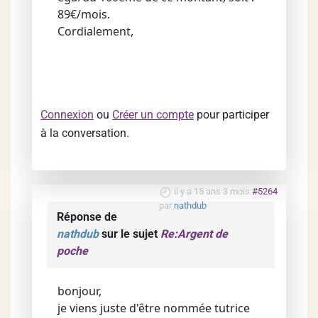
89€/mois.
Cordialement,
Connexion
ou
Créer un compte
pour participer
à la conversation.
il y a 15 ans 3 mois
#5264
par
nathdub
Réponse de
nathdub
sur le sujet
Re:Argent de
poche
bonjour,
je viens juste d'être nommée tutrice