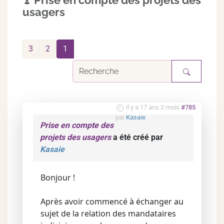
Prise en compte des projets des
usagers
3
2
1
il y a 17 ans 2 mois
#785
par
Kasaie
Prise en compte des
projets des usagers
a été créé par
Kasaie
Bonjour !
Après avoir commencé à échanger au
sujet de la relation des mandataires