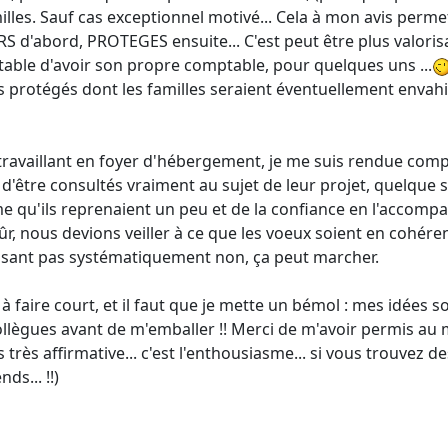
illes. Sauf cas exceptionnel motivé... Cela à mon avis permet
 d'abord, PROTEGES ensuite... C'est peut être plus valorisan
table d'avoir son propre comptable, pour quelques uns ...
 protégés dont les familles seraient éventuellement envahiss
 travaillant en foyer d'hébergement, je me suis rendue comp
d'être consultés vraiment au sujet de leur projet, quelque s
e qu'ils reprenaient un peu et de la confiance en l'accompag
ûr, nous devions veiller à ce que les voeux soient en cohéren
disant pas systématiquement non, ça peut marcher.
i à faire court, et il faut que je mette un bémol : mes idées so
llègues avant de m'emballer !! Merci de m'avoir permis au
is très affirmative... c'est l'enthousiasme... si vous trouvez d
ds... !!)