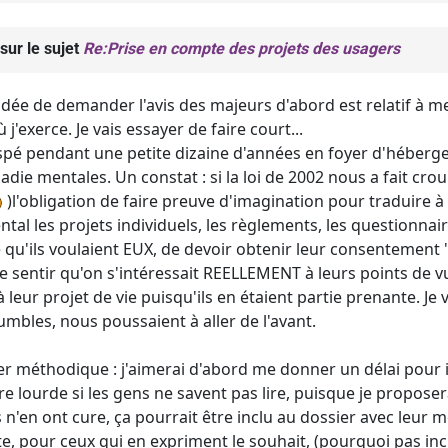
sur le sujet
Re:Prise en compte des projets des usagers
ée de demander l'avis des majeurs d'abord est relatif à me
 j'exerce. Je vais essayer de faire court...
e spé pendant une petite dizaine d'années en foyer d'héber
ladie mentales. Un constat : si la loi de 2002 nous a fait crou
)l'obligation de faire preuve d'imagination pour traduire 
tal les projets individuels, les règlements, les questionnaires
 qu'ils voulaient EUX, de devoir obtenir leur consentement 
re sentir qu'on s'intéressait REELLEMENT à leurs points de 
leur projet de vie puisqu'ils en étaient partie prenante. Je v
mbles, nous poussaient à aller de l'avant.
ter méthodique : j'aimerai d'abord me donner un délai pour 
e lourde si les gens ne savent pas lire, puisque je proposera
s n'en ont cure, ça pourrait être inclu au dossier avec leur 
ite, pour ceux qui en expriment le souhait, (pourquoi pas incl