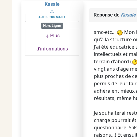
Kasaie
Réponse de
Kasaie
AUTEUR DU SUJET
Hors Ligne
smc-etc...
Mon id
Plus
qu'à la structure où
J'ai été éducatric
d'informations
intellectuels et ma
terrain d'abord (
vingt ans d'âge men
plus proches de ce
permis de leur fai
adhéraient mieux à 
résultats, même hu
Je souhaiterai res
charge pourrait êtr
questionnaire. S'il
raisons...) Et ensu