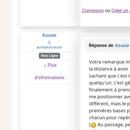
Connexion
ou
Créer un
Kasaie
Réponse de
Kasaie
AUTEUR DU SUJET
Hors Ligne
Votre remarque me 
Plus
la distance à avoir
sachant que c'est 
d'informations
quelqu'un, c'est gé
finalement à prend
me positionner avec
différent, mais l
premières bases po
chacun pour repér
(
Au passage, pe