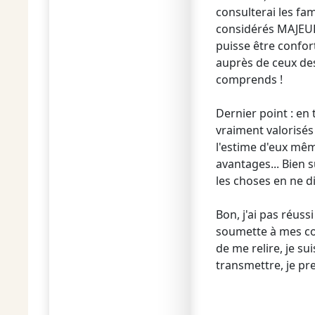
consulterai les fam
considérés MAJEURS
puisse être confor
auprès de ceux des
comprends !
Dernier point : en
vraiment valorisés 
l'estime d'eux mêm
avantages... Bien s
les choses en ne 
Bon, j'ai pas réuss
soumette à mes co
de me relire, je su
transmettre, je pren