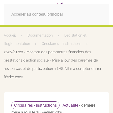
MENU
Accéder au contenu principal
Accueil
Documentation
Législation et
Réglementation
Circulaires - Instructions
2026/01/28 - Montant des paramètres financiers des
prestations d’action sociale - Mise à jour des barèmes de
ressources et de participation « OSCAR » à compter du 1er
février 2026
Circulaires - Instructions
|
Actualité
- dernière
mise à jour le 10 Février 2026