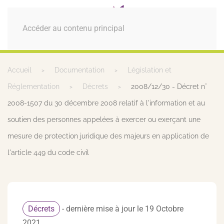
MENU
Accéder au contenu principal
Accueil
Documentation
Législation et
Réglementation
Décrets
2008/12/30 - Décret n°
2008-1507 du 30 décembre 2008 relatif à l'information et au
soutien des personnes appelées à exercer ou exerçant une
mesure de protection juridique des majeurs en application de
l'article 449 du code civil
Décrets
- dernière mise à jour le 19 Octobre
2021