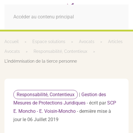
MENU
Accéder au contenu principal
Accueil
Espace solutions
Avocats
Articles
Avocats
Responsabilité, Contentieux
L'indémnisation de la tierce personne
Responsabilité, Contentieux
|
Gestion des
Mesures de Protections Juridiques
- écrit par
SCP
E. Moncho - E. Voisin-Moncho
- dernière mise à
jour le 06 Juillet 2019