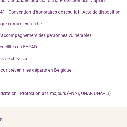
le du Mandataire Judiciaire à la Protection des Majeurs
41 - Convention d’honoraires de résultat - Acte de disposition
s personnes en tutelle
r l'accompagnement des personnes vulnérables
cueillies en EHPAD
ès de chez soi
our prévenir les départs en Belgique
fédération - Protection des majeurs (FNAT, UNAF, UNAPEI)
in