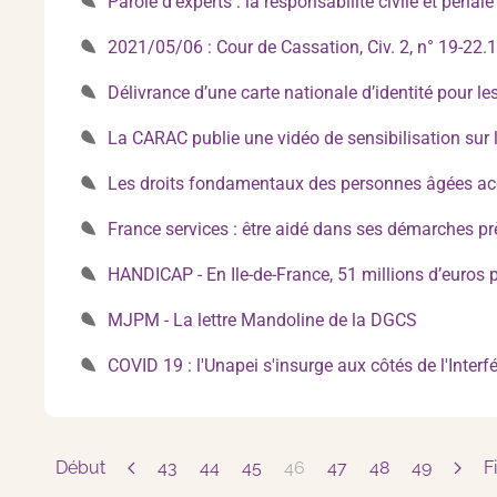
Parole d’experts : la responsabilité civile et péna
2021/05/06 : Cour de Cassation, Civ. 2, n° 19-22.1
Délivrance d’une carte nationale d’identité pour le
La CARAC publie une vidéo de sensibilisation su
Les droits fondamentaux des personnes âgées ac
France services : être aidé dans ses démarches pr
HANDICAP - En Ile-de-France, 51 millions d’euros p
MJPM - La lettre Mandoline de la DGCS
COVID 19 : l'Unapei s'insurge aux côtés de l'Inter
Début
43
44
45
46
47
48
49
F