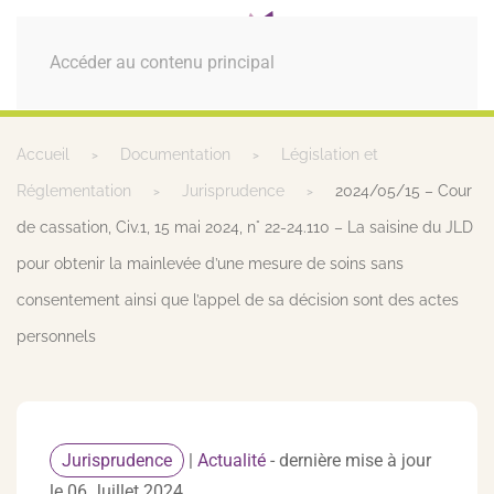
MENU
Accéder au contenu principal
Accueil
Documentation
Législation et
Réglementation
Jurisprudence
2024/05/15 – Cour
de cassation, Civ.1, 15 mai 2024, n° 22-24.110 – La saisine du JLD
pour obtenir la mainlevée d’une mesure de soins sans
consentement ainsi que l’appel de sa décision sont des actes
personnels
Jurisprudence
|
Actualité
- dernière mise à jour
le 06 Juillet 2024