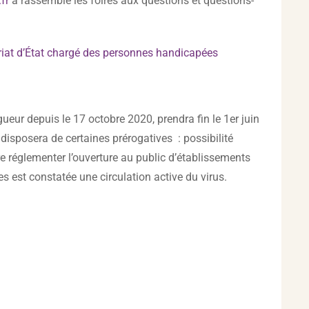
fr
a rassemblé les foires aux questions et questions-
riat d’État chargé des personnes handicapées
igueur depuis le 17 octobre 2020, prendra fin le 1er juin
 disposera de certaines prérogatives : possibilité
re réglementer l’ouverture au public d’établissements
es est constatée une circulation active du virus.