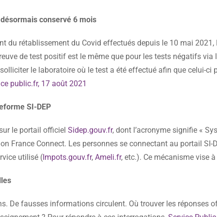
st désormais conservé 6 mois
tant du rétablissement du Covid effectués depuis le 10 mai 2021
uve de test positif est le même que pour les tests négatifs via 
solliciter le laboratoire où le test a été effectué afin que celui-c
ice public.fr, 17 août 2021
ateforme SI-DEP
ur le portail officiel
Sidep.gouv.fr
, dont l’acronyme signifie « S
ation France Connect. Les personnes se connectant au portail SI-
vice utilisé (
Impots.gouv.fr
,
Ameli.fr
, etc.). Ce mécanisme vise à 
lles
 De fausses informations circulent. Où trouver les réponses offic