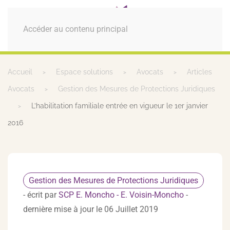
MENU
Accéder au contenu principal
Accueil
Espace solutions
Avocats
Articles
Avocats
Gestion des Mesures de Protections Juridiques
L’habilitation familiale entrée en vigueur le 1er janvier
2016
Gestion des Mesures de Protections Juridiques
- écrit par
SCP E. Moncho - E. Voisin-Moncho
-
dernière mise à jour le 06 Juillet 2019