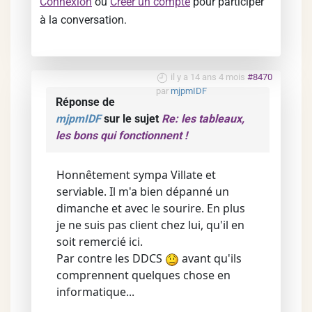
Connexion
ou
Créer un compte
pour participer
à la conversation.
il y a 14 ans 4 mois
#8470
par
mjpmIDF
Réponse de
mjpmIDF
sur le sujet
Re: les tableaux,
les bons qui fonctionnent !
Honnêtement sympa Villate et
serviable. Il m'a bien dépanné un
dimanche et avec le sourire. En plus
je ne suis pas client chez lui, qu'il en
soit remercié ici.
Par contre les DDCS
avant qu'ils
comprennent quelques chose en
informatique...