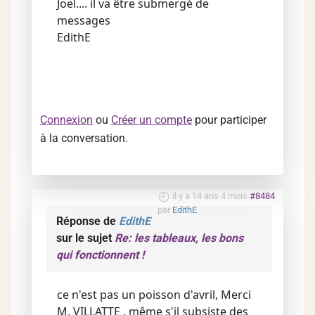
Joel.... il va être submergé de
messages
EdithE
Connexion
ou
Créer un compte
pour participer
à la conversation.
il y a 14 ans 4 mois
#8484
par
EdithE
Réponse de
EdithE
sur le sujet
Re: les tableaux, les bons
qui fonctionnent !
ce n'est pas un poisson d'avril, Merci
M. VILLATTE . même s'il subsiste des