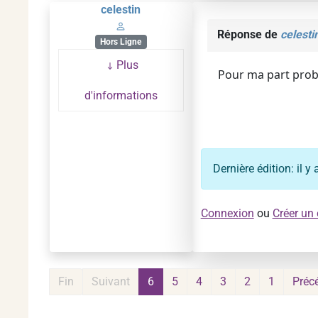
celestin
Réponse de
celesti
Hors Ligne
Plus
Pour ma part prob
d'informations
Dernière édition: il 
Connexion
ou
Créer un
Fin
Suivant
6
5
4
3
2
1
Préc