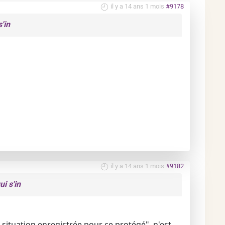
il y a 14 ans 1 mois
#9178
'in
il y a 14 ans 1 mois
#9182
i s'in
 situation enregistrée pour ce protégé", n'est