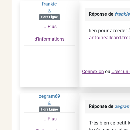
frankie
Réponse de
frankie
Hors Ligne
Plus
lien pour accéder à
antoinealleard.free
d'informations
Connexion
ou
Créer un
zegram69
Réponse de
zegra
Hors Ligne
Plus
Très bien ce petit l
Je n'ai pas pu all