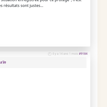
s résultats sont justes...
il y a 14 ans 1 mois
#9184
s'in