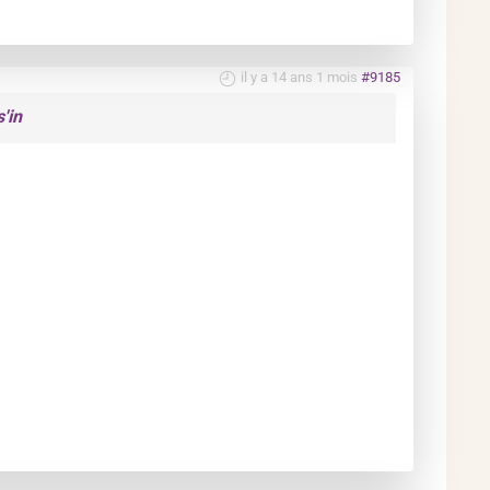
il y a 14 ans 1 mois
#9185
'in