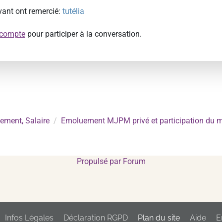
ivant ont remercié:
tutélia
 compte
pour participer à la conversation.
ement, Salaire
Emoluement MJPM privé et participation du 
Propulsé par
Forum
Infos Légales
Déclaration RGPD
Plan du site
Aide
E