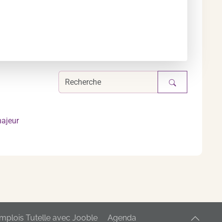
majeur
mplois Tutelle avec Jooble
Agenda