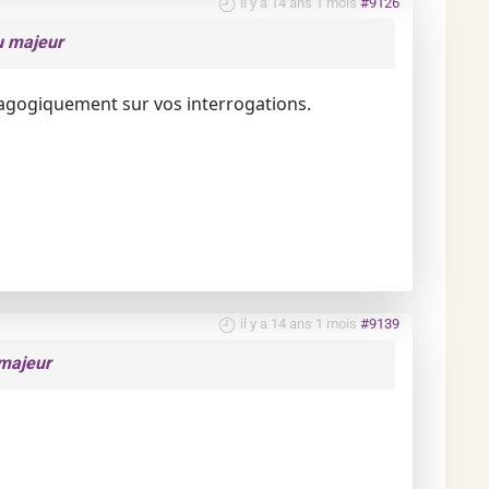
il y a 14 ans 1 mois
#9126
u majeur
dagogiquement sur vos interrogations.
il y a 14 ans 1 mois
#9139
 majeur