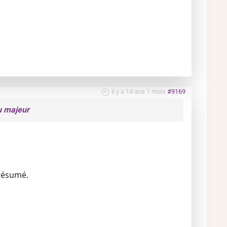
il y a 14 ans 1 mois
#9169
u majeur
 résumé.