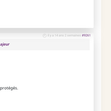
il y a 14 ans 2 semaines
#9261
ajeur
 protégés.