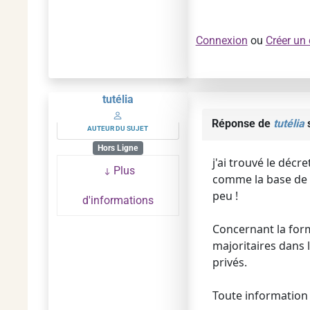
Connexion
ou
Créer un
tutélia
Réponse de
tutélia
s
AUTEUR DU SUJET
Hors Ligne
j'ai trouvé le décr
Plus
comme la base de ca
peu !
d'informations
Concernant la form
majoritaires dans 
privés.
Toute information 