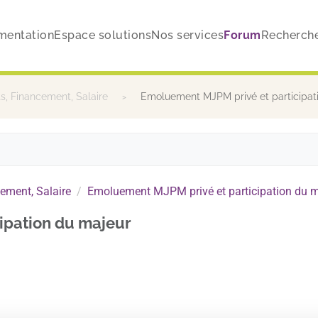
mentation
Espace solutions
Nos services
Forum
Recherch
, Financement, Salaire
Emoluement MJPM privé et participat
ement, Salaire
Emoluement MJPM privé et participation du 
ipation du majeur