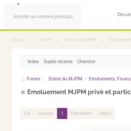
Docu
Accéder au contenu principal
Accueil
Forum
Statut du MJPM
Emoluments
Index
Sujets récents
Chercher
Forum
Statut du MJPM
Emoluments, Financ
Emoluement MJPM privé et partic
Fin
Suivant
1
Précédent
Début