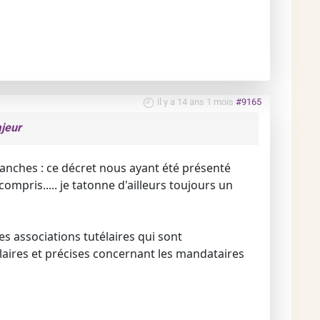
il y a 14 ans 1 mois
#9165
jeur
tranches : ce décret nous ayant été présenté
ompris..... je tatonne d'ailleurs toujours un
s associations tutélaires qui sont
claires et précises concernant les mandataires