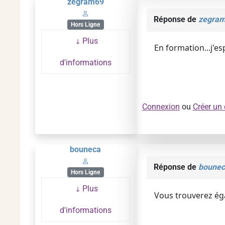
zegram69
Réponse de
zegra
Hors Ligne
Plus
En formation...j'e
d'informations
Connexion
ou
Créer un
bouneca
Réponse de
bounec
Hors Ligne
Plus
Vous trouverez éga
d'informations