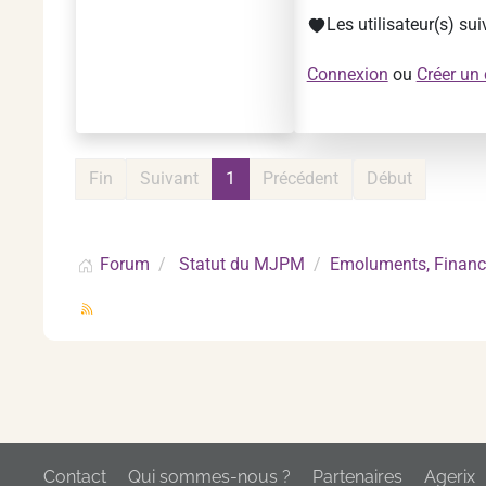
Les utilisateur(s) su
Connexion
ou
Créer un
Fin
Suivant
1
Précédent
Début
Forum
Statut du MJPM
Emoluments, Financ
Contact
Qui sommes-nous ?
Partenaires
Agerix