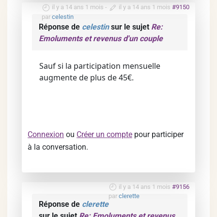
il y a 14 ans 1 mois
-
il y a 14 ans 1 mois
#9150
par
celestin
Réponse de
celestin
sur le sujet
Re:
Emoluments et revenus d'un couple
Sauf si la participation mensuelle
augmente de plus de 45€.
Connexion
ou
Créer un compte
pour participer
à la conversation.
il y a 14 ans 1 mois
#9156
par
clerette
Réponse de
clerette
sur le sujet
Re: Emoluments et revenus