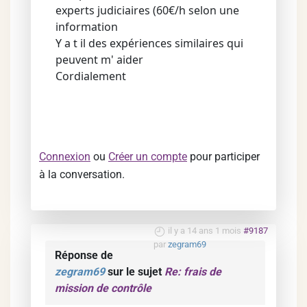
experts judiciaires (60€/h selon une
information
Y a t il des expériences similaires qui
peuvent m' aider
Cordialement
Connexion
ou
Créer un compte
pour participer
à la conversation.
il y a 14 ans 1 mois
#9187
par
zegram69
Réponse de
zegram69
sur le sujet
Re: frais de
mission de contrôle