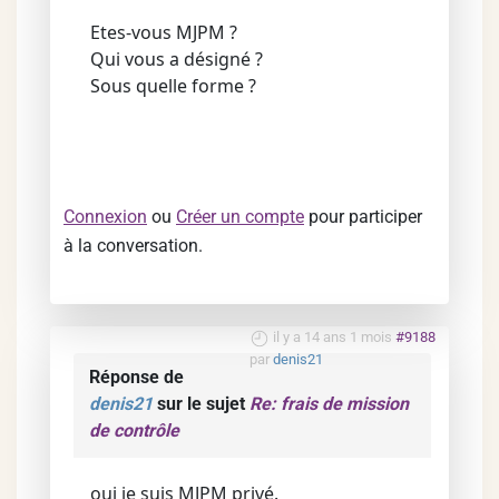
Etes-vous MJPM ?
Qui vous a désigné ?
Sous quelle forme ?
Connexion
ou
Créer un compte
pour participer
à la conversation.
il y a 14 ans 1 mois
#9188
par
denis21
Réponse de
denis21
sur le sujet
Re: frais de mission
de contrôle
oui je suis MJPM privé.