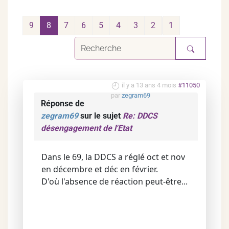
9
8
7
6
5
4
3
2
1
il y a 13 ans 4 mois
#11050
par
zegram69
Réponse de
zegram69
sur le sujet
Re: DDCS
désengagement de l'Etat
Dans le 69, la DDCS a réglé oct et nov
en décembre et déc en février.
D'où l'absence de réaction peut-être...