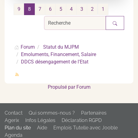
9
8
7
6
5
4
3
2
1
Forum
Statut du MJPM
Emoluments, Financement, Salaire
DDCS désengagement de l'Etat
Propulsé par
Forum
Contact
Qui sommes-nous ?
Partenaires
Agerix
Infos Légales
Déclaration RGPD
Plan du site
Aide
Emplois Tutelle avec Jooble
Agenda