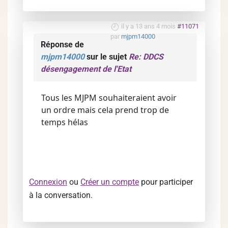
il y a 13 ans 4 mois
#11071
par
mjpm14000
Réponse de
mjpm14000
sur le sujet
Re: DDCS
désengagement de l'Etat
Tous les MJPM souhaiteraient avoir
un ordre mais cela prend trop de
temps hélas
Connexion
ou
Créer un compte
pour participer
à la conversation.