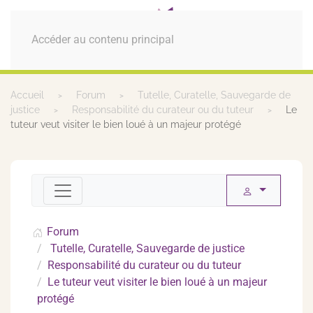
MENU
Accéder au contenu principal
Accueil
Forum
Tutelle, Curatelle, Sauvegarde de
justice
Responsabilité du curateur ou du tuteur
Le
tuteur veut visiter le bien loué à un majeur protégé
Forum
Tutelle, Curatelle, Sauvegarde de justice
Responsabilité du curateur ou du tuteur
Le tuteur veut visiter le bien loué à un majeur
protégé