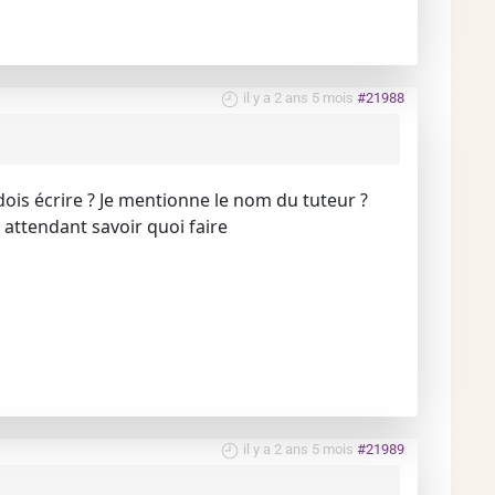
il y a 2 ans 5 mois
#21988
ois écrire ? Je mentionne le nom du tuteur ?
 attendant savoir quoi faire
il y a 2 ans 5 mois
#21989