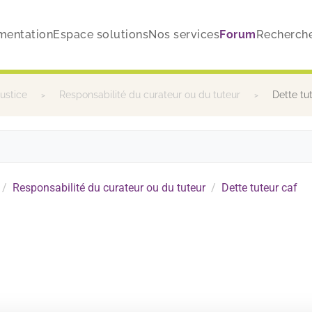
mentation
Espace solutions
Nos services
Forum
Recherch
justice
Responsabilité du curateur ou du tuteur
Dette tu
Responsabilité du curateur ou du tuteur
Dette tuteur caf