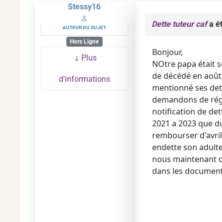
Stessy16
Dette tuteur caf
a é
AUTEUR DU SUJET
Hors Ligne
Bonjour,
Plus
NOtre papa était so
de décédé en août 
d'informations
mentionné ses dette
demandons de régl
notification de de
2021 a 2023 que d
rembourser d'avril
endette son adulte 
nous maintenant qu'
dans les document