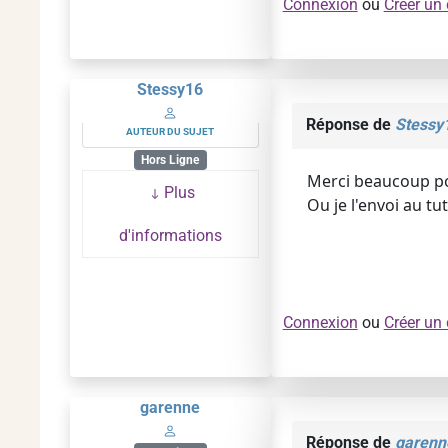
Connexion
ou
Créer un
Stessy16
Réponse de
Stessy
AUTEUR DU SUJET
Hors Ligne
Merci beaucoup pou
Plus
Ou je l'envoi au t
d'informations
Connexion
ou
Créer un
garenne
Réponse de
garenn