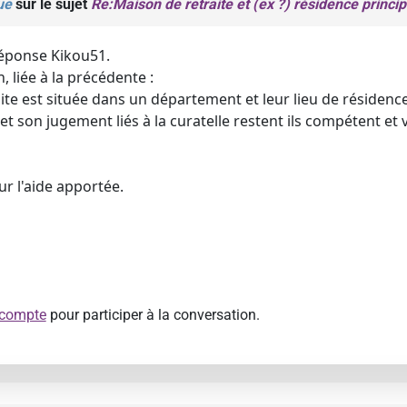
ue
sur le sujet
Re:Maison de retraite et (ex ?) résidence princip
réponse Kikou51.
 liée à la précédente :
ite est située dans un département et leur lieu de résidenc
 et son jugement liés à la curatelle restent ils compétent e
r l'aide apportée.
 compte
pour participer à la conversation.