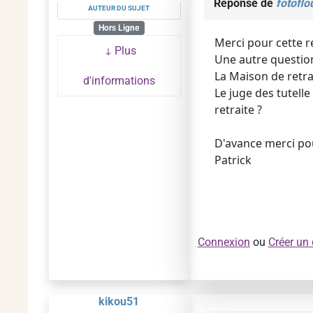
Réponse de
fotoflo
AUTEUR DU SUJET
Hors Ligne
Merci pour cette 
Plus
Une autre question,
La Maison de retra
d'informations
Le juge des tutelle
retraite ?
D'avance merci pou
Patrick
Connexion
ou
Créer un
kikou51