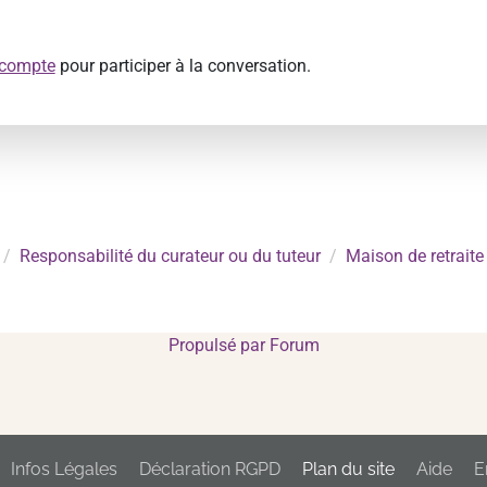
 compte
pour participer à la conversation.
Responsabilité du curateur ou du tuteur
Maison de retraite 
Propulsé par
Forum
Infos Légales
Déclaration RGPD
Plan du site
Aide
E