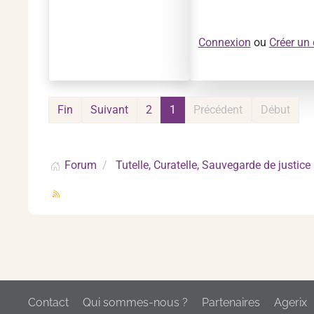
Connexion
ou
Créer un
Fin
Suivant
2
1
Précédent
Début
Forum
Tutelle, Curatelle, Sauvegarde de justice
Contact
Qui sommes-nous ?
Partenaires
Agerix