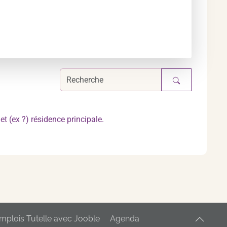
et (ex ?) résidence principale.
mplois Tutelle avec Jooble
Agenda