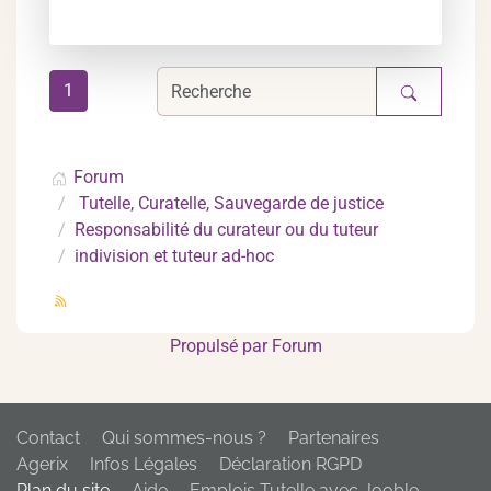
1
Forum
Tutelle, Curatelle, Sauvegarde de justice
Responsabilité du curateur ou du tuteur
indivision et tuteur ad-hoc
Propulsé par
Forum
Contact
Qui sommes-nous ?
Partenaires
Agerix
Infos Légales
Déclaration RGPD
Plan du site
Aide
Emplois Tutelle avec Jooble