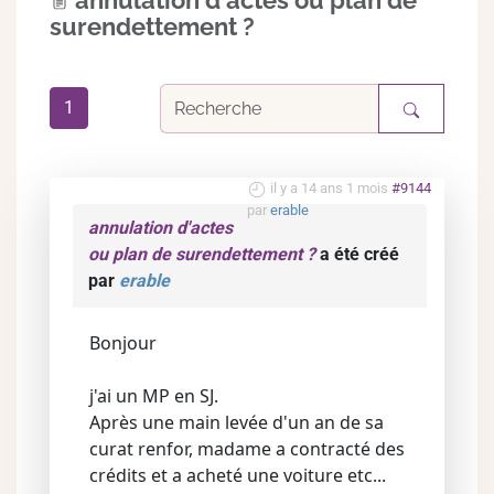
annulation d'actes ou plan de
surendettement ?
1
il y a 14 ans 1 mois
#9144
par
erable
annulation d'actes
ou plan de surendettement ?
a été créé
par
erable
Bonjour
j'ai un MP en SJ.
Après une main levée d'un an de sa
curat renfor, madame a contracté des
crédits et a acheté une voiture etc...